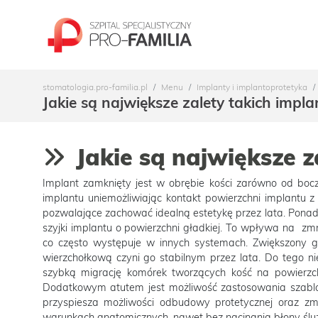
stomatologia.pro-familia.pl
Menu
Implanty i implantoprotetyka
Jakie są największe zalety takich impl
Jakie są największe 
Implant zamknięty jest w obrębie kości zarówno od bocz
implantu uniemożliwiając kontakt powierzchni implantu z 
pozwalające zachować idealną estetykę przez lata. Ponadt
szyjki implantu o powierzchni gładkiej. To wpływa na zmni
co często występuje w innych systemach. Zwiększony gwi
wierzchołkową czyni go stabilnym przez lata. Do tego n
szybką migrację komórek tworzących kość na powierzch
Dodatkowym atutem jest możliwość zastosowania szablo
przyspiesza możliwości odbudowy protetycznej oraz zmn
warunkach anatomicznych, nawet bez nacinania błony ślu