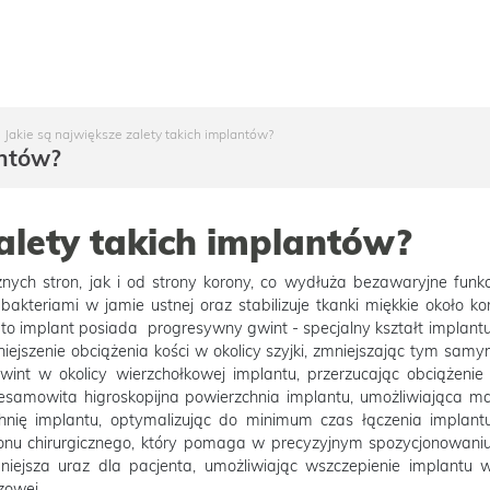
Jakie są największe zalety takich implantów?
antów?
zalety takich implantów?
nych stron, jak i od strony korony, co wydłuża bezawaryjne funk
bakteriami w jamie ustnej oraz stabilizuje tkanki miękkie około k
o implant posiada progresywny gwint - specjalny kształt implantu,
ejszenie obciążenia kości w okolicy szyjki, zmniejszając tym samym
nt w okolicy wierzchołkowej implantu, przerzucając obciążenie 
iesamowita higroskopijna powierzchnia implantu, umożliwiająca m
nię implantu, optymalizując do minimum czas łączenia implantu
nu chirurgicznego, który pomaga w precyzyjnym spozycjonowaniu
iejsza uraz dla pacjenta, umożliwiając wszczepienie implantu 
zowej.