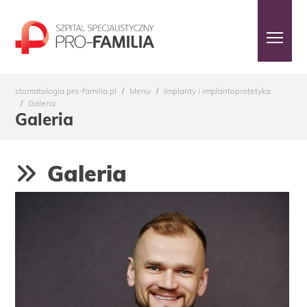
stomatologia.pro-familia.pl
Menu
Implanty i implantoprotetyka
Galeria
Galeria
Galeria