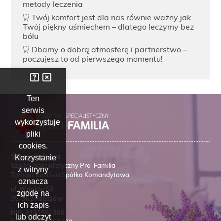
metody leczenia
Twój komfort jest dla nas równie ważny jak
Twój piękny uśmiechem – dlatego leczymy bez
bólu
Dbamy o dobrą atmosferę i partnerstwo –
poczujesz to od pierwszego momentu!
Ten
serwis
wykorzystuje
pliki
cookies.
Stomatologia
Korzystanie
Szpital Specjalistyczny Pro-Familia
z witryny
Tomasz Łoziński Spółka Komandytowa
oznacza
ul. Witolda 6B
zgodę na
35-302 Rzeszów
ich zapis
NIP:
8133561368
lub odczyt