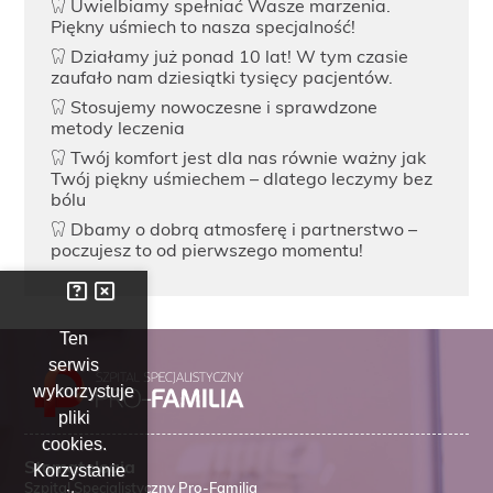
Uwielbiamy spełniać Wasze marzenia.
Piękny uśmiech to nasza specjalność!
Działamy już ponad 10 lat! W tym czasie
zaufało nam dziesiątki tysięcy pacjentów.
Stosujemy nowoczesne i sprawdzone
metody leczenia
Twój komfort jest dla nas równie ważny jak
Twój piękny uśmiechem – dlatego leczymy bez
bólu
Dbamy o dobrą atmosferę i partnerstwo –
poczujesz to od pierwszego momentu!
Ten
serwis
wykorzystuje
pliki
cookies.
Stomatologia
Korzystanie
Szpital Specjalistyczny Pro-Familia