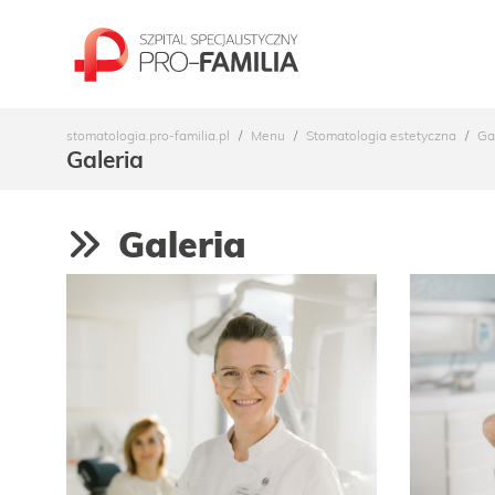
stomatologia.pro-familia.pl
Menu
Stomatologia estetyczna
Ga
Galeria
Galeria