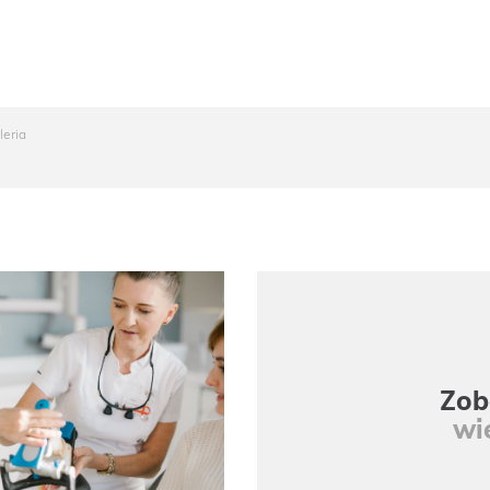
leria
Zob
wi